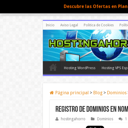
Descubre las Ofertas en Pla
Inicio
Aviso Legal
Politica de Cookies
Polít
Hosting WordPress
Hosting VPS Es
Página principal
>
Blog
>
Dominios
Registro de dominios en Nom
hostingahorro
Dominios
1