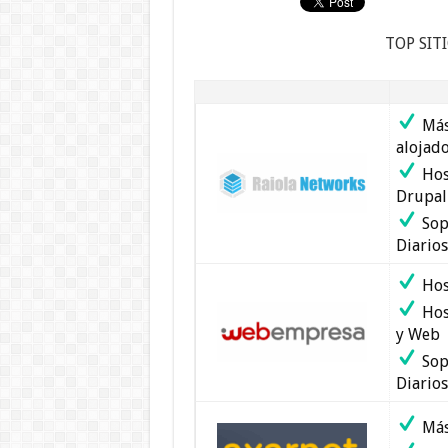
TOP SIT
Más
alojad
Hos
Drupal
Sop
Diarios
Hos
Hos
y Web
Sop
Diarios
Más