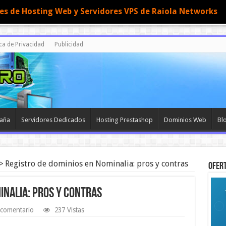
nes de Hosting Web y Servidores VPS de Raiola Networks
ica de Privacidad
Publicidad
paña
Servidores Dedicados
Hosting Prestashop
Dominios Web
Bl
>
Registro de dominios en Nominalia: pros y contras
OFERT
inalia: pros y contras
 comentario
237 Vistas