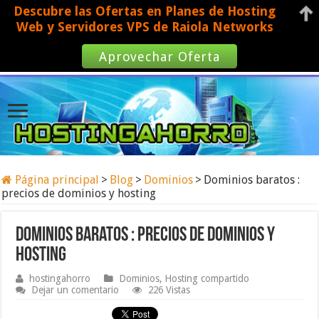
Descubre las Ofertas en Planes de Hosting
Web y Servidores VPS de Raiola Networks
Aprovechar Oferta
Página principal
>
Blog
>
Dominios
>
Dominios baratos :
precios de dominios y hosting
Dominios baratos : precios de dominios y
hosting
hostingahorro
Dominios
,
Hosting compartido
Dejar un comentario
226 Vistas