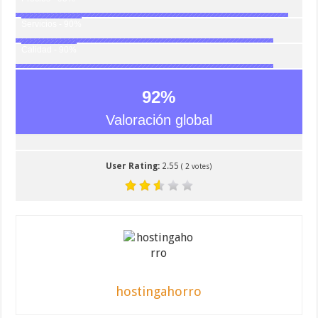
Servicios - 90%
Calidad - 90%
92
%
Valoración global
User Rating:
2.55
(
2
votes)
hostingahorro