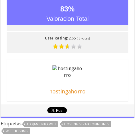
83
%
Valoracion Total
User Rating:
2.65
(
3
votes)
hostingahorro
Etiquetas
ALOJAMIENTO WEB
HOSTING STRATO OPINIONES
WEB HOSTING