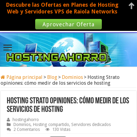
Descubre las Ofertas en Planes de Hosting
Web y Servidores VPS de Raiola Networks
Aprovechar Oferta
Página principal
>
Blog
>
Dominios
>
Hosting Strato
opiniones: cómo medir de los servicios de hosting
Hosting Strato opiniones: cómo medir de los
servicios de hosting
hostingahorro
Dominios
,
Hosting compartido
,
Servidores dedicados
2 Comentarios
130 Vistas