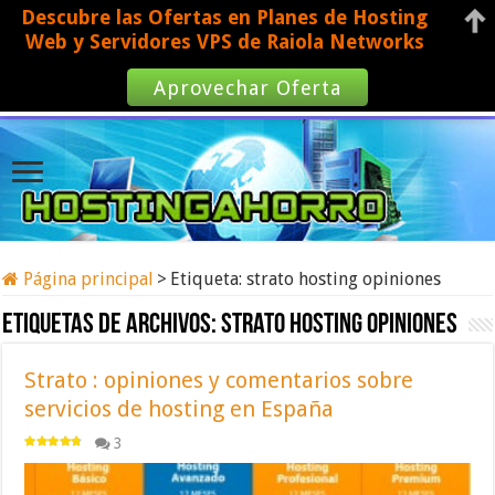
Descubre las Ofertas en Planes de Hosting
Web y Servidores VPS de Raiola Networks
Aprovechar Oferta
Página principal
>
Etiqueta:
strato hosting opiniones
Etiquetas de archivos:
strato hosting opiniones
Strato : opiniones y comentarios sobre
servicios de hosting en España
3