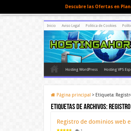
Descubre las Ofertas en Pla
Inicio
Aviso Legal
Politica de Cookies
Polít
Hosting WordPress
Hosting VPS Es
Página principal
>
Etiqueta:
Regist
Etiquetas de archivos:
Registro
Registro de dominios web en
1