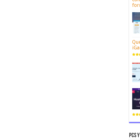
for
Qué
iGa
Pcs y