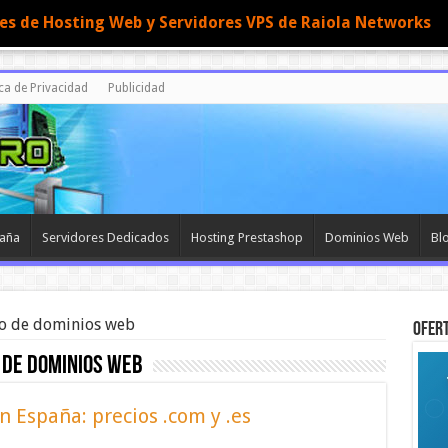
nes de Hosting Web y Servidores VPS de Raiola Networks
ica de Privacidad
Publicidad
paña
Servidores Dedicados
Hosting Prestashop
Dominios Web
Bl
ro de dominios web
OFERT
 de dominios web
 España: precios .com y .es