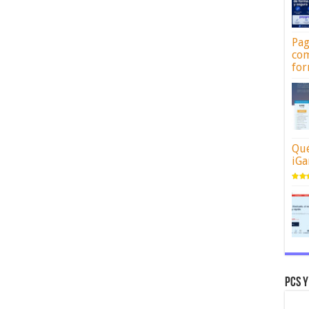
Pag
com
for
Qué
iGa
Pcs y