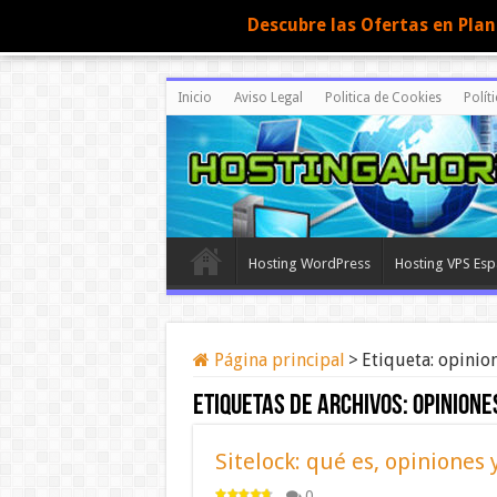
Descubre las Ofertas en Pla
Inicio
Aviso Legal
Politica de Cookies
Polít
Hosting WordPress
Hosting VPS Es
Página principal
>
Etiqueta:
opinion
Etiquetas de archivos:
opinione
Sitelock: qué es, opiniones 
0