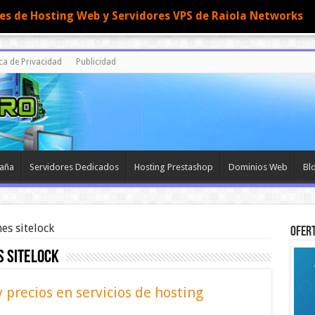
nes de Hosting Web y Servidores VPS de Raiola Networks
ica de Privacidad
Publicidad
paña
Servidores Dedicados
Hosting Prestashop
Dominios Web
Bl
es sitelock
OFERT
s sitelock
y precios en servicios de hosting