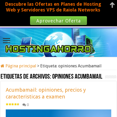
Descubre las Ofertas en Planes de Hosting
Web y Servidores VPS de Raiola Networks
Aprovechar Oferta
Página principal
>
Etiqueta:
opiniones Acumbamail
Etiquetas de archivos:
opiniones Acumbamail
Acumbamail: opiniones, precios y
caracteristicas a examen
0