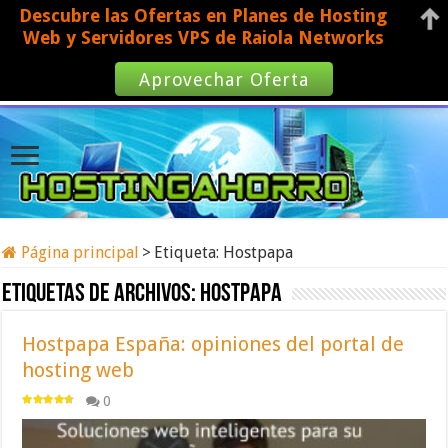
Descubre las Ofertas en Planes de Hosting
Web y Servidores VPS de Raiola Networks
Aprovechar Oferta
Página principal
>
Etiqueta:
Hostpapa
Etiquetas de archivos:
Hostpapa
Hostpapa España: opiniones del portal de
hosting web
0