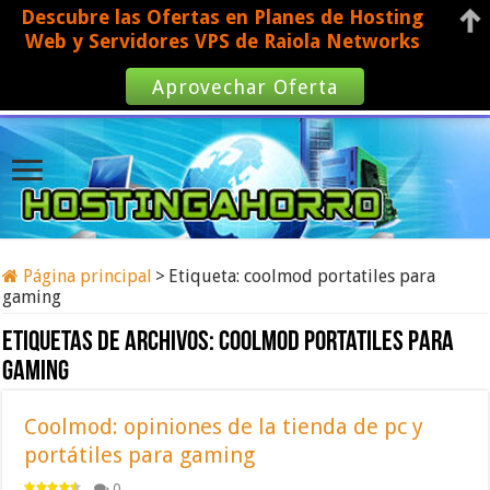
Descubre las Ofertas en Planes de Hosting
Web y Servidores VPS de Raiola Networks
Aprovechar Oferta
Página principal
>
Etiqueta:
coolmod portatiles para
gaming
Etiquetas de archivos:
coolmod portatiles para
gaming
Coolmod: opiniones de la tienda de pc y
portátiles para gaming
0