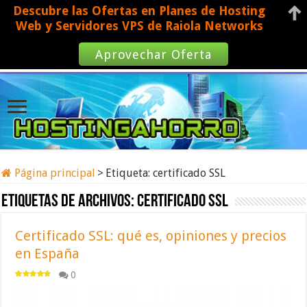
Descubre las Ofertas en Planes de Hosting
Web y Servidores VPS de Raiola Networks
Aprovechar Oferta
Página principal
>
Etiqueta:
certificado SSL
Etiquetas de archivos:
certificado SSL
Certificado SSL: qué es, opiniones y precios
en España
0