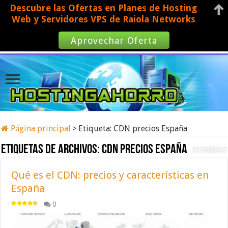
Descubre las Ofertas en Planes de Hosting
Web y Servidores VPS de Raiola Networks
Aprovechar Oferta
Página principal
>
Etiqueta:
CDN precios España
Etiquetas de archivos:
CDN precios España
Qué es el CDN: precios y características en
España
0