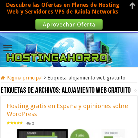
Descubre las Ofertas en Planes de Hosting
Web y Servidores VPS de Raiola Networks
Aprovechar Oferta
Página principal
>
Etiqueta:
alojamiento web gratuito
Etiquetas de archivos:
alojamiento web gratuito
Hosting gratis en España y opiniones sobre
WordPress
0