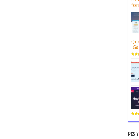
for
Qué
iGa
Pcs y