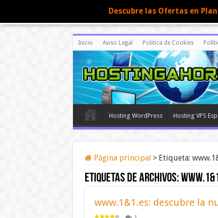
Descubre las Ofertas en Pla
Inicio
Aviso Legal
Politica de Cookies
Polít
Hosting WordPress
Hosting VPS Es
Página principal
>
Etiqueta:
www.1&
Etiquetas de archivos:
www.1&1
www.1&1.es: descubre la nu
1