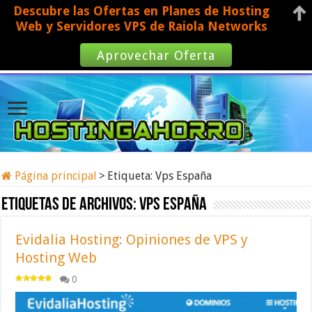
Descubre las Ofertas en Planes de Hosting
Web y Servidores VPS de Raiola Networks
Aprovechar Oferta
Página principal
>
Etiqueta:
Vps España
Etiquetas de archivos:
Vps España
Evidalia Hosting: Opiniones de VPS y
Hosting Web
0