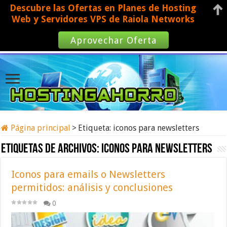
Descubre las Ofertas en Planes de Hosting
Web y Servidores VPS de Raiola Networks
Aprovechar Oferta
Página principal
>
Etiqueta:
iconos para newsletters
Etiquetas de archivos:
iconos para newsletters
Iconos para emails o Newsletters
permitidos: análisis y conclusiones
0