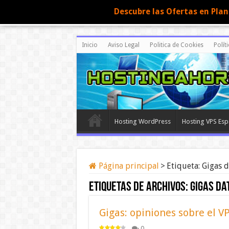
Descubre las Ofertas en Pla
Inicio
Aviso Legal
Politica de Cookies
Polít
Hosting WordPress
Hosting VPS Es
Página principal
>
Etiqueta:
Gigas d
Etiquetas de archivos:
Gigas da
Gigas: opiniones sobre el V
0