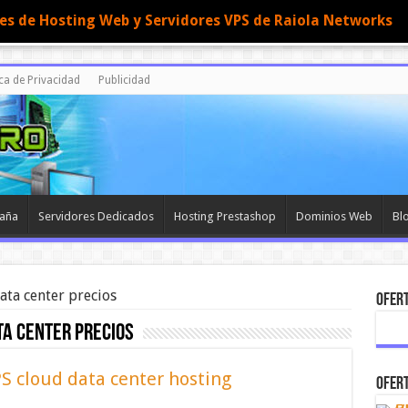
nes de Hosting Web y Servidores VPS de Raiola Networks
ica de Privacidad
Publicidad
paña
Servidores Dedicados
Hosting Prestashop
Dominios Web
Bl
ata center precios
OFERT
ta center precios
PS cloud data center hosting
OFERT