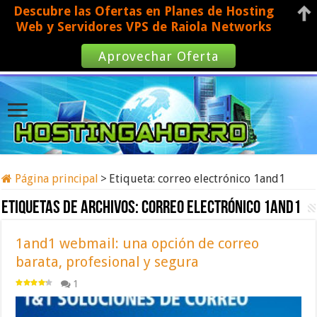
Descubre las Ofertas en Planes de Hosting
Web y Servidores VPS de Raiola Networks
Aprovechar Oferta
Página principal
>
Etiqueta:
correo electrónico 1and1
Etiquetas de archivos:
correo electrónico 1and1
1and1 webmail: una opción de correo
barata, profesional y segura
1