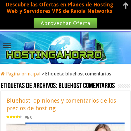
Descubre las Ofertas en Planes de Hosting
Web y Servidores VPS de Raiola Networks
Aprovechar Oferta
Página principal
>
Etiqueta:
bluehost comentarios
Etiquetas de archivos:
bluehost comentarios
Bluehost: opiniones y comentarios de los
precios de hosting
0